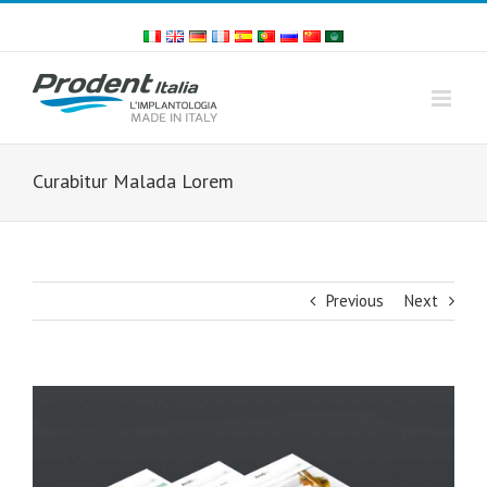
Skip
to
content
Curabitur Malada Lorem
Previous
Next
View
Larger
Image