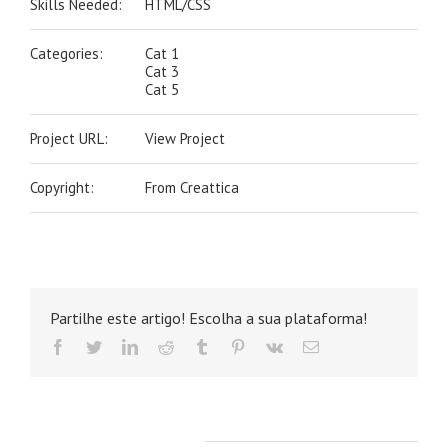
Skills Needed:
HTML/CSS
Categories:
Cat 1
Cat 3
Cat 5
Project URL:
View Project
Copyright:
From Creattica
Partilhe este artigo! Escolha a sua plataforma!
facebook
twitter
linkedin
reddit
tumblr
pinterest
vk
Email
(necessário
mas
não
publicado)
Projectos relacionados