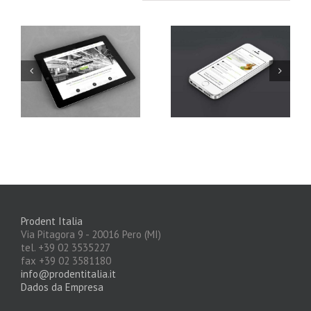
Mauris Fringilla
Proin Sodales
Voluts
Quam
Prodent Italia
Via Pitagora 9 - 20016 Pero (MI)
tel. +39 02 3535227
fax +39 02 3581180
info@prodentitalia.it
Dados da Empresa