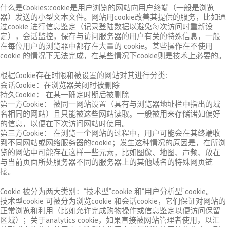
什么是Cookies:cookie是用户浏览的网站向用户终端（一般是浏览
器）发送的小型文本文件。网站用cookie改善其提供的服务，比如通
过cookie 进行信息鉴定（记录登陆数据以避免每次访问时重新设
定），会话监控，保存与访问服务器的用户有关的特殊信息，一般
在每位用户的浏览器中都存在大量的 cookie。某些操作在不使用
cookie 的情况下无法完成，在某些情况下cookie则是技术上必要的。
根据Cookie存在时限和被设置的网站对其进行分类:
会话Cookie：在浏览器关闭时被删除
持久Cookie： 在某一确定时期后被删除
第一方Cookie： 被同一网站设置（具有与浏览器地址栏中指出的域
名相同的网站）且只能被这些网站读取。一般被用来存储诸如偏好
的信息，以便在下次访问网站时使用。
第三方Cookie： 在浏览一个网站的过程中，用户可能会在其终端收
到不同网站或网络服务器的cookie；发生这种情况的原因是，在所浏
览的网站中可能存在这样一些元素，比如图像、地图、声频、放在
与当前页面所处服务器不同的服务器上的其他域名的特殊网页链
接。
Cookie 被分为两大类别：“技术型”cookie 和“用户分析型”cookie。
技术型cookie 可被分为浏览cookie 和会话cookie，它们保证对网站的
正常浏览和利用（比如允许完成购物操作或信息鉴定以便访问保留
区域）；关于analytics cookie，如果直接被网站管理者使用，以汇