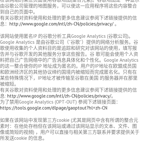
由谷歌公司管理的地图服务，可以使这一应用程序将这些内容整合
到自己的页面中。
有关谷歌对资料使用和处理的更多信息建议参阅下述链接提供的信
息：
http://www.google.com/intl/zh-CN/policies/privacy/
。
该网站使用匿名IP 的谷歌分析工具Google Analytics (谷歌公司)。
Google Analytics 是由谷歌公司（“谷歌”）提供的网络分析服务。谷
歌使用收集的个人资料目的是追踪和研究对该网站的使用，填写报
告并与谷歌开发的其他服务分享这些报告。谷 歌可能会使用个人资
料把自己广告网络中的广告消息具体化和个性化。Google Analytics
的这一整合使你的IP 地址成为匿名的。用户的IP地址在欧盟成员国
和欧洲经济区的其他协议缔约国境内被缩短而完成匿名化。只有在
某些特殊情况下，IP地址才被传输至谷歌在美国 的服务器并在那里
被缩短。
有关谷歌对资料使用和处理的更多信息建议参阅下述链接提供的信
息:
http://www.google.com/intl/zh-CN/policies/privacy/
。
为了禁用Google Analytics (OPT-OUT) 参阅下述链接页面：
https://tools.google.com/dlpage/gaoptout?hl=zh-CN
如果在该网站中发现第三方cookie (尤其是网页中含有所谓的整合元
素时：在他处存档但在该网站或通过该网站显示的文本、文件、图
像或简短的视频) ，用户可以直接与相关第三方联系并要求提供关于
所发送cookie 的信息。