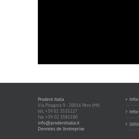
Prodent Italia
Infor
Via Pitagora 9 - 20016 Pero (MI)
tel. +39 02 3535227
Info
fax +39 02 3581180
info@prodentitalia.it
Utili
Données de l'entreprise