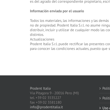
es del agrado del correspondiente propietario, escr
Información enviada por el usuario
Todos los materiales, las informaciones y las demás 
no de propiedad. Prodent Italia S.r.l. no asume ning
distribuir, incluir y utilizar de cualquier modo las
distintos.
Actualizaciones
Prodent Italia S.r.l. puede rectificar las presentes
para conocer las condiciones actuales, puesto que s
Prodent Italia
Polít
Via Pitagora 9 - 20016 Pero (MI)
tel. +39 02 3535227
Polít
fax +39 02 3581180
info@prodentitalia.it
Uso d