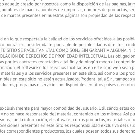
odo aquello creado por nosotros, como la disposición de las páginas, la ma
as, nombres de marcas, nombres de empresas, nombres de productos, ser
s de marcas presentes en nuestras páginas son propiedad de las respec
ad en lo que respecta a la calidad de los servicios ofrecidos, a las pos
o podrá ser considerada responsable de posibles daños directos o indir
TE SITIO SE FACILITAN «TAL COMO SON» SIN GARANTÍA ALGUNA, NI
CIÓN DE DERECHOS DE PROPIEDAD INTELECTUAL. Las obligaciones de P
s por los contratos redactados a tal fin y de ningún modo el contenido
ormación, el software o los servicios facilitados en este sitio web sean p
teriales y a los servicios presentes en este sitio, así como a los produ
nibles en este sitio no estén actualizados, Prodent Italia S.r.l. tampoco
ductos, programas o servicios no disponibles en otros países o en otros
 exclusivamente para mayor comodidad del usuario. Utilizando estas cone
a y no se hace responsable del material contenido en los mismos. Así pues
os, con la información, el software u otros productos, materiales o pos
onexiones presentes en este Sito es responsabilidad exclusiva del usuar
los correspondientes productores, los cuales poseen todos sus derechos