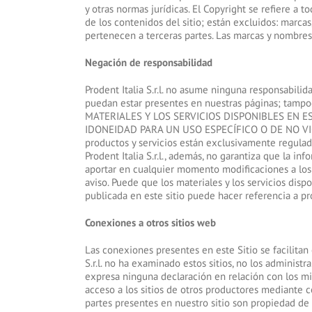
y otras normas jurídicas. El Copyright se refiere a t
de los contenidos del sitio; están excluidos: marc
pertenecen a terceras partes. Las marcas y nombre
Negación de responsabilidad
Prodent Italia S.r.l. no asume ninguna responsabilid
puedan estar presentes en nuestras páginas; tampoc
MATERIALES Y LOS SERVICIOS DISPONIBLES EN ES
IDONEIDAD PARA UN USO ESPECÍFICO O DE NO VIOLA
productos y servicios están exclusivamente regulada
Prodent Italia S.r.l., además, no garantiza que la inf
aportar en cualquier momento modificaciones a los ma
aviso. Puede que los materiales y los servicios dispo
publicada en este sitio puede hacer referencia a pro
Conexiones a otros sitios web
Las conexiones presentes en este Sitio se facilitan
S.r.l. no ha examinado estos sitios, no los administr
expresa ninguna declaración en relación con los mism
acceso a los sitios de otros productores mediante c
partes presentes en nuestro sitio son propiedad de 