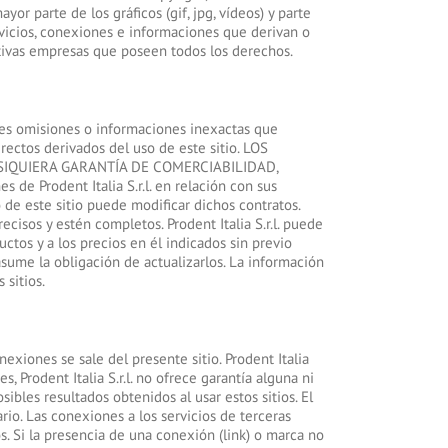
yor parte de los gráficos (gif, jpg, vídeos) y parte
vicios, conexiones e informaciones que derivan o
tivas empresas que poseen todos los derechos.
ibles omisiones o informaciones inexactas que
ectos derivados del uso de este sitio. LOS
 SIQUIERA GARANTÍA DE COMERCIABILIDAD,
rodent Italia S.r.l. en relación con sus
 de este sitio puede modificar dichos contratos.
recisos y estén completos. Prodent Italia S.r.l. puede
ctos y a los precios en él indicados sin previo
 asume la obligación de actualizarlos. La información
 sitios.
xiones se sale del presente sitio. Prodent Italia
, Prodent Italia S.r.l. no ofrece garantía alguna ni
ibles resultados obtenidos al usar estos sitios. El
io. Las conexiones a los servicios de terceras
. Si la presencia de una conexión (link) o marca no