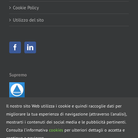
Cookie Policy
Utilizzo del sito
Supremo
Assistenza on-line da remoto
Il nostro sito Web utilizza i cookie e quindi raccoglie dati per
migliorare la tua esperienza di navigazione (attraverso l'analisi),
mostrarti i contenuti dei social media e le pubblicità pertinenti.
Torna alla scelta iniziale
Consulta l'informativa
cookies
per ulteriori dettagli o accetta e
continua a navigare.