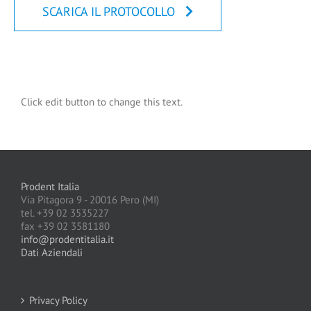
SCARICA IL PROTOCOLLO
Click edit button to change this text.
Prodent Italia
Via Pitagora 9 - 20016 Pero (MI)
tel. +39 02 3535227
fax +39 02 3581180
info@prodentitalia.it
Dati Aziendali
Privacy Policy