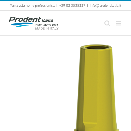
Salta
Torna alla home professionista!
|
+39 02 3535227
|
info@prodentitalia.it
al
contenuto