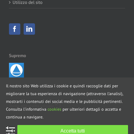
Utilizzo del sito
Supremo
Assistenza on-line da remoto
Il nostro sito Web utilizza i cookie e quindi raccoglie dati per
migliorare la tua esperienza di navigazione (attraverso l'analisi),
mostrarti i contenuti dei social media e le pubblicità pertinenti.
Torna alla scelta iniziale
Consulta l'informativa
cookies
per ulteriori dettagli o accetta e
continua a navigare.
Accetta tutti