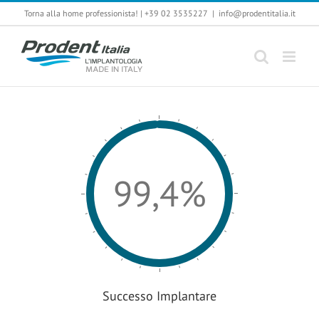
Salta
Torna alla home professionista!
|
+39 02 3535227
|
info@prodentitalia.it
al
contenuto
99,4%
Successo Implantare